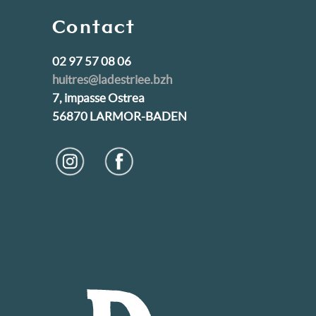
Contact
02 97 57 08 06
huitres@ladestriee.bzh
7, impasse Ostrea
56870 LARMOR-BADEN