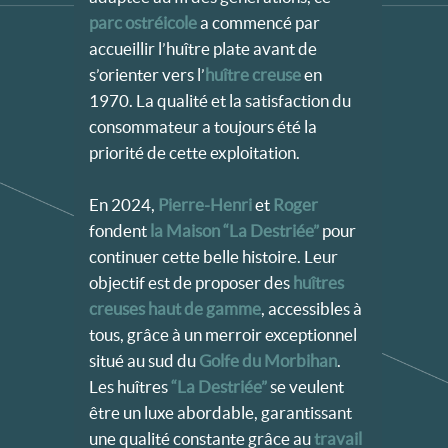
parc ostréicole
a commencé par
accueillir l’huître plate avant de
s’orienter vers l’
huître creuse
en
1970. La qualité et la satisfaction du
consommateur a toujours été la
priorité de cette exploitation.
En 2024,
Pierre-Henri
et
Roger
fondent
la Maison “La Destriée”
pour
continuer cette belle histoire. Leur
objectif est de proposer des
huîtres
creuses haut de gamme
, accessibles à
tous, grâce à un merroir exceptionnel
situé au sud du
Golfe du Morbihan
.
Les huîtres
“La Destriée”
se veulent
être un luxe abordable, garantissant
une qualité constante grâce au
travail