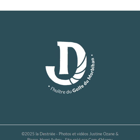
©2025 la Destriée - Photos et vidéos
Justine Ozane
&
Pierre-Henri Aubry - Site créé par
Com d'Happy