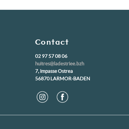
Contact
02 97 57 08 06
huitres@ladestriee.bzh
7, impasse Ostrea
56870 LARMOR-BADEN